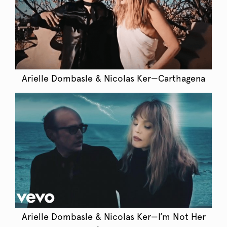
Arielle Dombasle & Nicolas Ker—Carthagena
Arielle Dombasle & Nicolas Ker—I’m Not Her