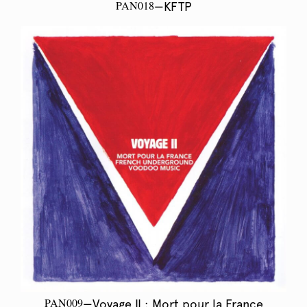
PAN018
—KFTP
PAN009
—Voyage II : Mort pour la France