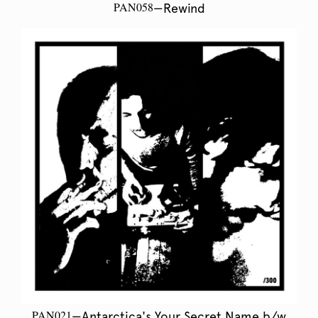
PAN058
—Rewind
PAN021
—Antarctica's Your Secret Name b​/​w