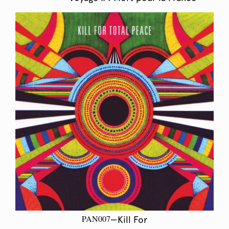
PAN007
—Kill For