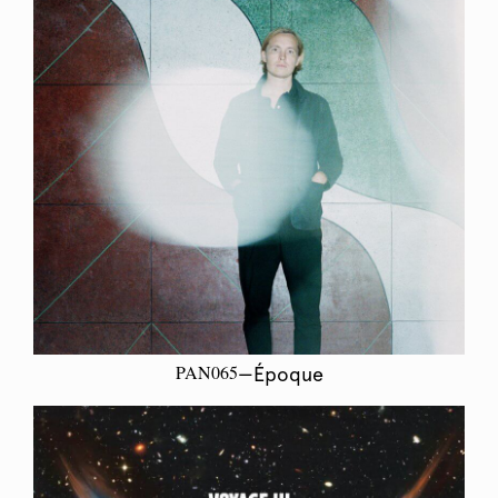
PAN065
—Époque