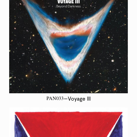
PAN033
—Voyage III