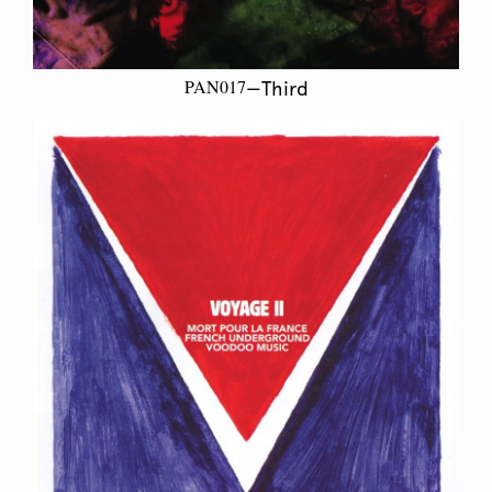
PAN017
—Third