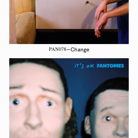
PAN078
—Change