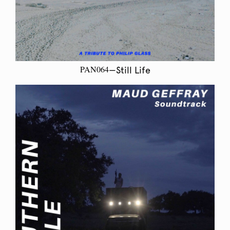
PAN064
—Still Life