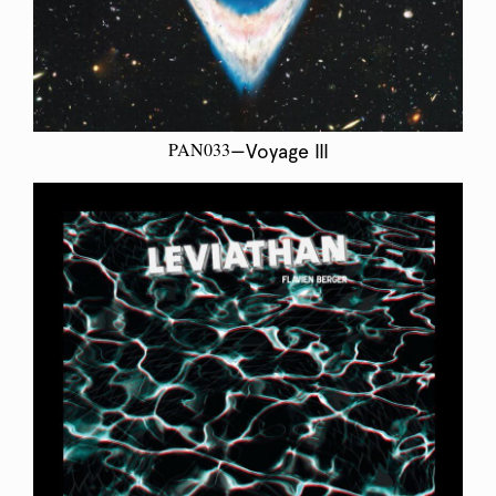
PAN033
—Voyage III