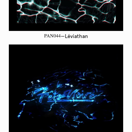
PAN044
—Léviathan