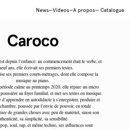
News
—
Videos
—
A propos
—
Catalogue
Caroco
est depuis l’enfance: au commencement était le verbe, et
neuf ans, elle écrivait ses premiers textes.
lise ses premiers courts-métrages, dont elle compose la
musique au piano.
période calme au printemps 2020, elle répare un micro
 poussière au foyer familial, et met ses textes en musique.
e d’apprendre en autodidacte à s’enregistrer, produire et
chambre, poussée par l’envie de pouvoir, en totale
iser de grandes choses avec peu de matériel, sinon son
thenticité, sa simplicité, sa sensibilité.
op, soul, rap, et même techno, ses influences sont