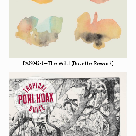
PAN042-1
—The Wild (Buvette Rework)