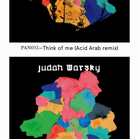
PAN032
—Think of me (Acid Arab remix)