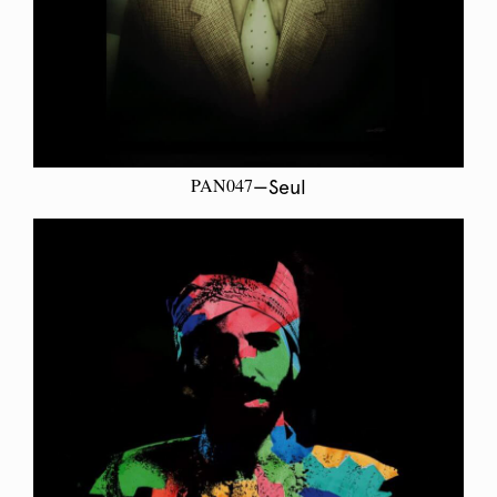
PAN047
—Seul