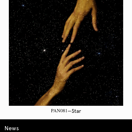
PAN081
—Star
News