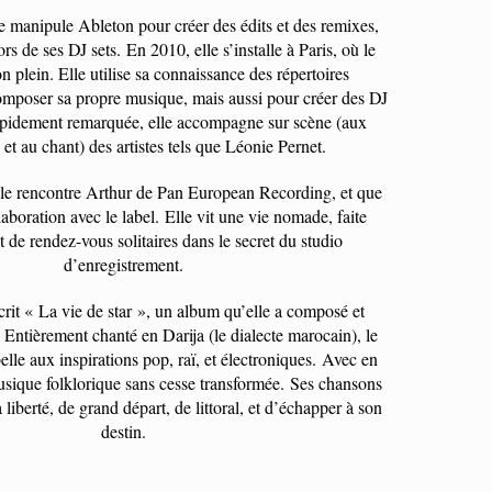
le manipule Ableton pour créer des édits et des remixes,
ors de ses DJ sets. En 2010, elle s’installe à Paris, où le
n plein. Elle utilise sa connaissance des répertoires
omposer sa propre musique, mais aussi pour créer des DJ
apidement remarquée, elle accompagne sur scène (aux
et au chant) des artistes tels que Léonie Pernet.
lle rencontre Arthur de Pan European Recording, et que
boration avec le label. Elle vit une vie nomade, faite
t de rendez-vous solitaires dans le secret du studio
d’enregistrement.
écrit « La vie de star », un album qu’elle a composé et
Entièrement chanté en Darija (le dialecte marocain), le
belle aux inspirations pop, raï, et électroniques. Avec en
usique folklorique sans cesse transformée. Ses chansons
 liberté, de grand départ, de littoral, et d’échapper à son
destin.