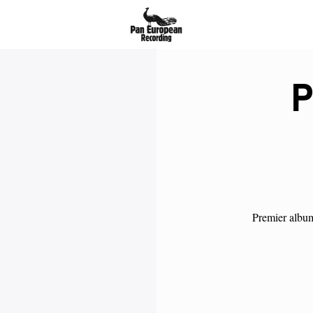
P
Premier albu