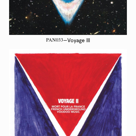
PAN033
—Voyage III