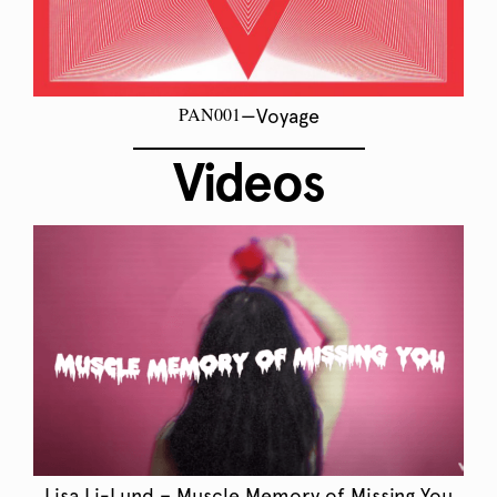
PAN001
—Voyage
Videos
Lisa Li-Lund – Muscle Memory of Missing You